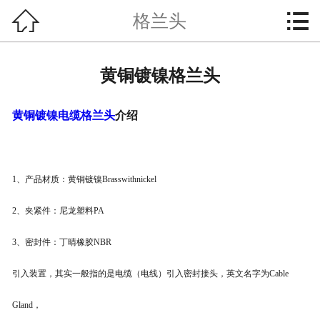


格兰头
网站首页

产品分类
黄铜镀镍格兰头
防爆填料函使用案例
黄铜镀镍电缆格兰头
介绍
格兰头新闻
防爆填料函技术支持
1、产品材质：黄铜镀镍Brasswithnickel
企业简介
2、夹紧件：尼龙塑料PA
联系我们
3、密封件：丁晴橡胶NBR
引入装置，其实一般指的是电缆（电线）引入密封接头，英文名字为Cable
Gland，